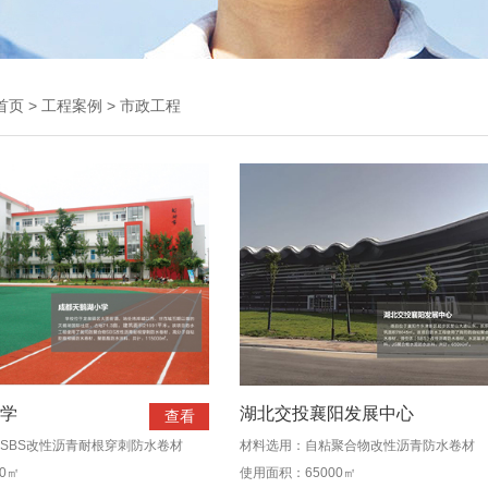
首页
>
工程案例
>
市政工程
学
湖北交投襄阳发展中心
查看
SBS改性沥青耐根穿刺防水卷材
材料选用：自粘聚合物改性沥青防水卷材
0㎡
使用面积：65000㎡